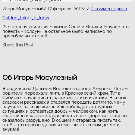
Игорь Мосулезный
/
17 февраля, 2012
/
/
0 комментариев
Coldun_trilogi_o_lubvi
Это полная трилогия о жизни Саши и Наташи. Начало это
повесть «Колдун», а остальное было написано по
просьбам читателей!
Share this Post
Об Игорь Мосулезный
Я родился на Дальнем Востоке в городе Амурске. Потом
родители переехали жить в Красноярский край. Тут в
Сибири я начал писать рассказы, стихи и сказки. В своих
сказках и рассказах я старался передать детям то, чему
научился за свою жизнь: как побеждать в трудных
ситуациях и оставаться добрым человеком, как жить
счастливо и как восстанавливать свое здоровье, если он
оказалось разрушено. В общем я стараюсь писать так,
чтобы эти произведения я смог читать своим детям и
внукам!