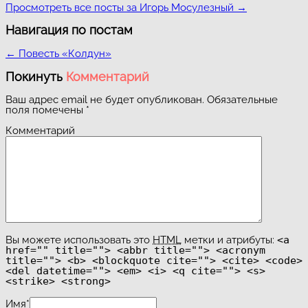
Просмотреть все посты за Игорь Мосулезный
→
Навигация по постам
←
Повесть «Колдун»
Покинуть
Комментарий
Ваш адрес email не будет опубликован.
Обязательные
поля помечены
*
Комментарий
Вы можете использовать это
HTML
метки и атрибуты:
<a
href="" title=""> <abbr title=""> <acronym
title=""> <b> <blockquote cite=""> <cite> <code>
<del datetime=""> <em> <i> <q cite=""> <s>
<strike> <strong>
Имя
*