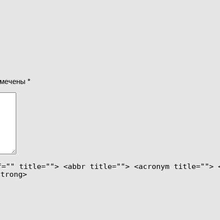
омечены
*
f="" title=""> <abbr title=""> <acronym title=""> 
strong>