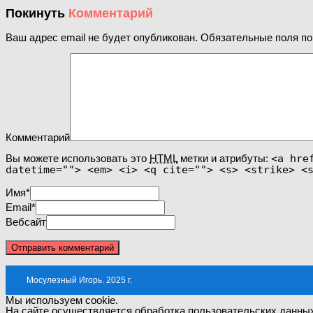
Покинуть
Комментарий
Ваш адрес email не будет опубликован.
Обязательные поля п
Комментарий
Вы можете использовать это
HTML
метки и атрибуты:
<a hre
datetime=""> <em> <i> <q cite=""> <s> <strike> <
Имя
*
Email
*
Вебсайт
Мосулезный Игорь. 2025 г.
Мы используем cookie.
На сайте осуществляется обработка пользовательских данны