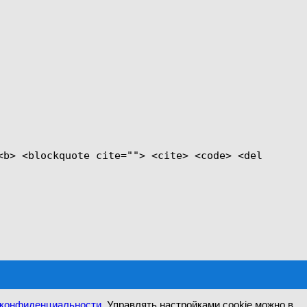
<b> <blockquote cite=""> <cite> <code> <del
 конфиденциальности
. Управлять настройками cookie можно в