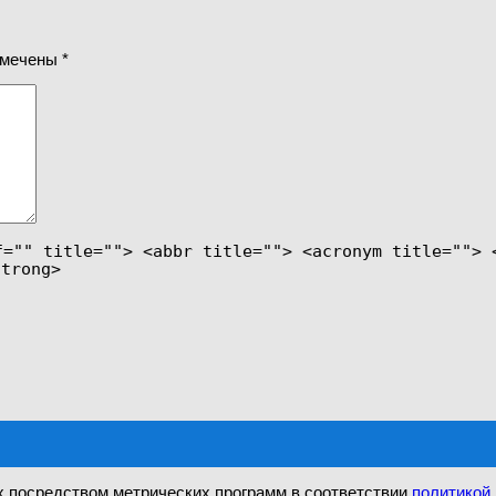
омечены
*
f="" title=""> <abbr title=""> <acronym title=""> 
strong>
х посредством метрических программ в соответствии
политикой