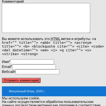
Комментарий
Вы можете использовать это
HTML
метки и атрибуты:
<a
href="" title=""> <abbr title=""> <acronym
title=""> <b> <blockquote cite=""> <cite> <code>
<del datetime=""> <em> <i> <q cite=""> <s>
<strike> <strong>
Имя
*
Email
*
Вебсайт
Мосулезный Игорь. 2025 г.
Мы используем cookie.
На сайте осуществляется обработка пользовательских
данных посредством метрических программ в соответствии