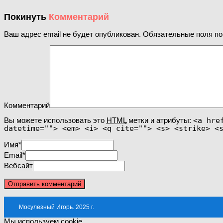
Покинуть
Комментарий
Ваш адрес email не будет опубликован.
Обязательные поля п
Комментарий
Вы можете использовать это
HTML
метки и атрибуты:
<a hre
datetime=""> <em> <i> <q cite=""> <s> <strike> <
Имя
*
Email
*
Вебсайт
Мосулезный Игорь. 2025 г.
Мы используем cookie.