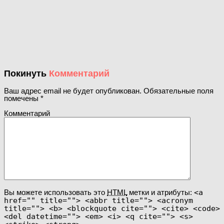
Покинуть
Комментарий
Ваш адрес email не будет опубликован.
Обязательные поля
помечены
*
Комментарий
Вы можете использовать это
HTML
метки и атрибуты:
<a
href="" title=""> <abbr title=""> <acronym
title=""> <b> <blockquote cite=""> <cite> <code>
<del datetime=""> <em> <i> <q cite=""> <s>