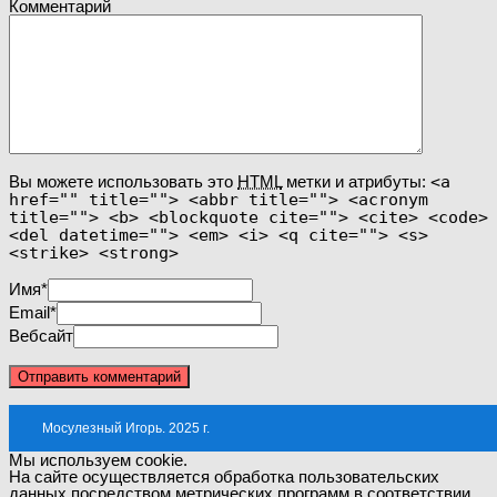
Комментарий
Вы можете использовать это
HTML
метки и атрибуты:
<a
href="" title=""> <abbr title=""> <acronym
title=""> <b> <blockquote cite=""> <cite> <code>
<del datetime=""> <em> <i> <q cite=""> <s>
<strike> <strong>
Имя
*
Email
*
Вебсайт
Мосулезный Игорь. 2025 г.
Мы используем cookie.
На сайте осуществляется обработка пользовательских
данных посредством метрических программ в соответствии