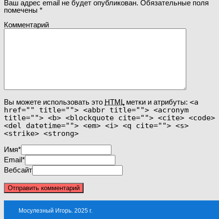
Ваш адрес email не будет опубликован.
Обязательные поля
помечены
*
Комментарий
Вы можете использовать это
HTML
метки и атрибуты:
<a
href="" title=""> <abbr title=""> <acronym
title=""> <b> <blockquote cite=""> <cite> <code>
<del datetime=""> <em> <i> <q cite=""> <s>
<strike> <strong>
Имя
*
Email
*
Вебсайт
Мосулезный Игорь. 2025 г.