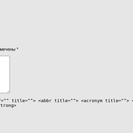
омечены
*
f="" title=""> <abbr title=""> <acronym title=""> 
strong>