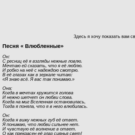
Здесь я хочу показать вам с
Песня « Влюбленные»
Он:
С ресниц её я взгляды нежные ловлю.
Мечтаю ей сказать, что я её люблю.
И робко на неё с надеждою смотрю.
В её глазах как в зеркале читаю:
«Я знаю всё. Я вас так понимаю.»
Она:
Когда в мечтах кружится голова
И нежно шепчет он любви слова.
Когда на миг Вселенная остановилась,
Тогда я поняла, что я в него влюбилась.
Он:
Когда я вижу нежных губ её ответ.
Я понимаю, что любви сильнее нет.
И чувствую её волнение в ответ.
О как прекрасен её глаз сиянья свет!