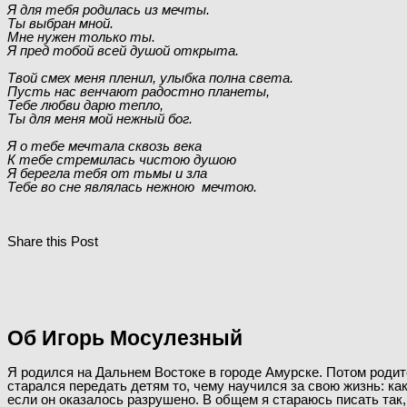
Я для тебя родилась из мечты.
Ты выбран мной.
Мне нужен только ты.
Я пред тобой всей душой открыта.
Твой смех меня пленил, улыбка полна света.
Пусть нас венчают радостно планеты,
Тебе любви дарю тепло,
Ты для меня мой нежный бог.
Я о тебе мечтала сквозь века
К тебе стремилась чистою душою
Я берегла тебя от тьмы и зла
Тебе во сне являлась нежною мечтою.
Share this Post
Об Игорь Мосулезный
Я родился на Дальнем Востоке в городе Амурске. Потом родител
старался передать детям то, чему научился за свою жизнь: ка
если он оказалось разрушено. В общем я стараюсь писать так,