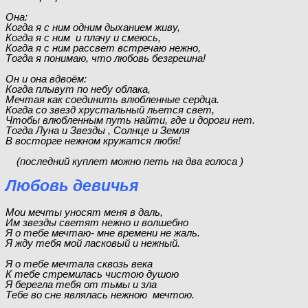
Она:
Когда я с ним одним дыханием живу,
Когда я с ним и плачу и смеюсь,
Когда я с ним рассвет встречаю нежно,
Тогда я понимаю, что любовь безгрешна!
Он и она вдвоём:
Когда плывут по небу облака,
Мечтая как соединить влюбленные сердца.
Когда со звезд хрустальный льется свет,
Чтобы влюбленным путь найти, где и дороги нет.
Тогда Луна и Звезды , Солнце и Земля
В восторге нежном кружатся любя!
(последний куплет можно петь на два голоса )
Любовь девичья
Мои мечты уносят меня в даль,
Им звезды светят нежно и волшебно
Я о тебе мечтаю- мне времени не жаль.
Я жду тебя мой ласковый и нежный.
Я о тебе мечтала сквозь века
К тебе стремилась чистою душою
Я берегла тебя от тьмы и зла
Тебе во сне являлась нежною мечтою.