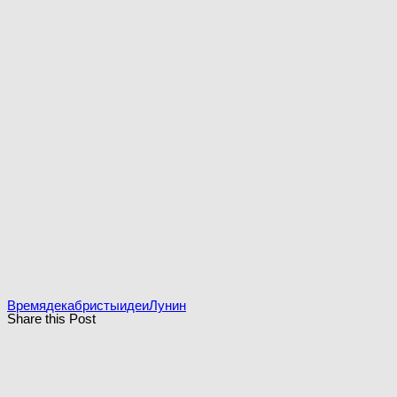
Время
декабристы
идеи
Лунин
Share this Post