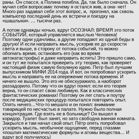
раны. Он спасся, а Полина погибла. Да, так было сначала. Он
мучил себя вопросами: почему я остался жив, а она- нет!
Много раз задавал себе этот вопрос, и, прогонял, как сквозь
компьютер последний день их встречи и поездку на
«шашлыки». … тысячи раз.
А потом однажды ночью, вдруг ОСОЗНАЛ: ВРЕМЯ это поток
СОБЫТИЙ, который управляется мыслью Человека!
Поэтому одни удачливы, а другие попадают из одной беды в
другую! И если направить мысль, ускорив ее до скорости
света и выше, в сторону от потока событий, то можно
обогнать время, остановить его (как во время
автокатастрофы) и даже направить вспять! Это пришло само,
и он тут же попытался проверить эту теорию, как проверяет
настоящий физик самую безумную идею. Петр был лучшим
выпускником МИФИ 2014 года. И вот, он попробовал ускорить
мысль и направить ее на опережение потока времени. И
ничего не вышло. Это его не обескуражило, а наоборот
раззадорило. Потому что он вдруг понял: если его теория
верна, то он спасет свою любимую. Как в классических
фантастических романах! Поэтому он лег спать и поутру
после медицинских процедур попытался повторить опыт.
Опять ничего…Что-то мешало и он понял: внимание
товарищей по несчастью в палате. Нужно было полная
концентрация. Где взять ее в больнице? Он вышел в
коридор. Туалет был занят, но зато свободна ванная комната.
Закрылся и там начал свой опыт. Пётр опять попробовал
ускорить мысль, необычное ощущение, перед глазами
«пошли» математические формулы и атомы вещества… И
вдруг всё получилось!