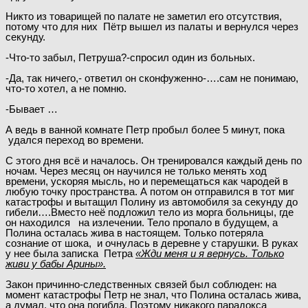
Никто из товарищей по палате не заметил его отсутствия,
потому что для них Пётр вышел из палаты и вернулся через
секунду.
-Что-то забыл, Петруша?-спросил один из больных.
-Да, так ничего,- ответил он сконфуженно-….сам не понимаю,
что-то хотел, а не помню.
-Бывает …
А ведь в ванной комнате Петр пробыл более 5 минут, пока
удался переход во времени.
С этого дня всё и началось. Он тренировался каждый день по
ночам. Через месяц он научился не только менять ход
времени, ускоряя мысль, но и перемещаться как чародей в
любую точку пространства. А потом он отправился в тот миг
катастрофы и вытащил Полину из автомобиля за секунду до
гибели….Вместо неё подложил тело из морга больницы, где
он находился на излечении. Тело пропало в будущем, а
Полина осталась жива в настоящем. Только потеряла
сознание от шока, и очнулась в деревне у старушки. В руках
у нее была записка Петра
«Жди меня и я вернусь. Только
живи у бабы Арины».
Закон причинно-следственных связей был соблюден: на
момент катастрофы Петр не знал, что Полина осталась жива,
а думал, что она погибла. Поэтому никакого парадокса