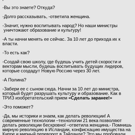
-Вы это знаете? Откуда?
-Долго рассказывать, -ответила женщина.
-Значит, нужно воспитывать народ? Но наши министры
уничтожают образование и культуру!
-А ты начни менять ее сейчас. За 10 лет до прихода их к
власти.
-То есть как?
-Создай свою школу, где будешь учить детей скорости и
векторам мысли, будешь воспитывать будущих лидеров,
которые создадут Новую Россию через 30 лет.
-А Полина?
-Забери ее с сыном сюда. Начни за 10 лет до министра,
который будет разрушать культуру и образование. Как в
ТРИЗ изобретательский прием
«Сделать заранее!»
-Это поможет?
-Да, мы историки и знаем, как делать революции! А
современные технологии –технологии 21 века позволяют
делать революции бескровно! –ответила женщина.- Помнишь
мирную революцию в Исландии, конфискацию имущества на
Кипре и мирный переворот в Тайланде? Это мы пробовали