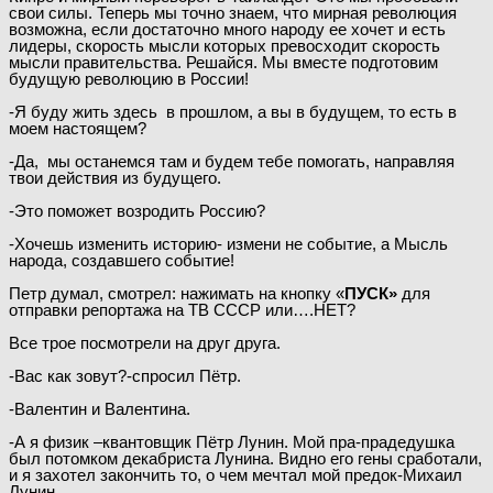
свои силы. Теперь мы точно знаем, что мирная революция
возможна, если достаточно много народу ее хочет и есть
лидеры, скорость мысли которых превосходит скорость
мысли правительства. Решайся. Мы вместе подготовим
будущую революцию в России!
-Я буду жить здесь в прошлом, а вы в будущем, то есть в
моем настоящем?
-Да, мы останемся там и будем тебе помогать, направляя
твои действия из будущего.
-Это поможет возродить Россию?
-Хочешь изменить историю- измени не событие, а Мысль
народа, создавшего событие!
Петр думал, смотрел: нажимать на кнопку «
ПУСК»
для
отправки репортажа на ТВ СССР или….НЕТ?
Все трое посмотрели на друг друга.
-Вас как зовут?-спросил Пётр.
-Валентин и Валентина.
-А я физик –квантовщик Пётр Лунин. Мой пра-прадедушка
был потомком декабриста Лунина. Видно его гены сработали,
и я захотел закончить то, о чем мечтал мой предок-Михаил
Лунин.