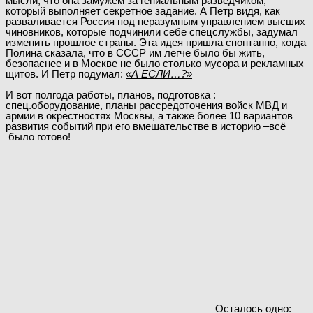
мысли, что она замужем за гениальным разведчиком,
который выполняет секретное задание. А Петр видя, как
разваливается Россия под неразумным управлением высших
чиновников, которые подчинили себе спецслужбы, задумал
изменить прошлое страны. Эта идея пришла спонтанно, когда
Полина сказала, что в СССР им легче было бы жить,
безопаснее и в Москве не было столько мусора и рекламных
щитов. И Петр подумал:
«А ЕСЛИ…?»
И вот полгода работы, планов, подготовка :
спец.оборудование, планы рассредоточения войск МВД и
армии в окрестностях Москвы, а также более 10 вариантов
развития событий при его вмешательстве в историю –всё
было готово!
Осталось одно: