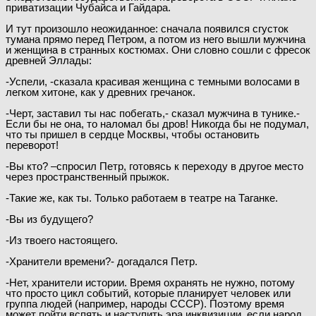
приватизации Чубайса и Гайдара.
И тут произошло неожиданное: сначала появился сгусток
тумана прямо перед Петром, а потом из него вышли мужчина
и женщина в странных костюмах. Они словно сошли с фресок
древней Эллады:
-Успели, -сказала красивая женщина с темными волосами в
легком хитоне, как у древних гречанок.
-Черт, заставил ты нас побегать,- сказал мужчина в тунике.-
Если бы не она, то наломал бы дров! Никогда бы не подумал,
что ты пришел в сердце Москвы, чтобы остановить
переворот!
-Вы кто? –спросил Петр, готовясь к переходу в другое место
через пространственный прыжок.
-Такие же, как ты. Только работаем в театре на Таганке.
-Вы из будущего?
-Из твоего настоящего.
-Хранители времени?- догадался Петр.
-Нет, хранители истории. Время охранять не нужно, потому
что просто цикл событий, которые планирует человек или
группа людей (например, народы СССР). Поэтому время
может пойти вспять и наступить эра инквизиции, если народ