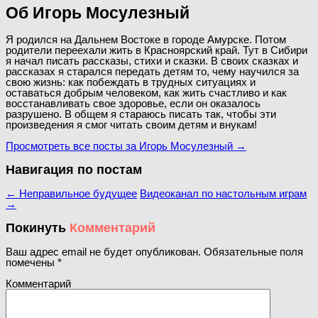
Об Игорь Мосулезный
Я родился на Дальнем Востоке в городе Амурске. Потом
родители переехали жить в Красноярский край. Тут в Сибири
я начал писать рассказы, стихи и сказки. В своих сказках и
рассказах я старался передать детям то, чему научился за
свою жизнь: как побеждать в трудных ситуациях и
оставаться добрым человеком, как жить счастливо и как
восстанавливать свое здоровье, если он оказалось
разрушено. В общем я стараюсь писать так, чтобы эти
произведения я смог читать своим детям и внукам!
Просмотреть все посты за Игорь Мосулезный
→
Навигация по постам
←
Неправильное будущее
Видеоканал по настольным играм
→
Покинуть
Комментарий
Ваш адрес email не будет опубликован.
Обязательные поля
помечены
*
Комментарий