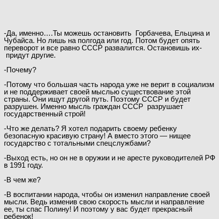
-Да, именно….Ты можешь остановить Горбачева, Ельцина и
Чубайса. Но лишь на полгода или год. Потом будет опять
переворот и все равно СССР развалится. Остановишь их-
придут другие.
-Почему?
-Потому что большая часть народа уже не верит в социализм
и не поддерживает своей мыслью существование этой
страны. Они ищут другой путь. Поэтому СССР и будет
разрушен. Именно мысль граждан СССР разрушает
государственный строй!
-Что же делать? Я хотел подарить своему ребенку
безопасную красивую страну! А вместо этого — нищее
государство с тотальными спецслужбами?
-Выход есть, но он не в оружии и не аресте руководителей РФ
в 1991 году.
-В чем же?
-В воспитании народа, чтобы он изменил направление своей
мысли. Ведь изменив свою скорость мысли и направление
ее, ты спас Полину! И поэтому у вас будет прекрасный
ребенок!