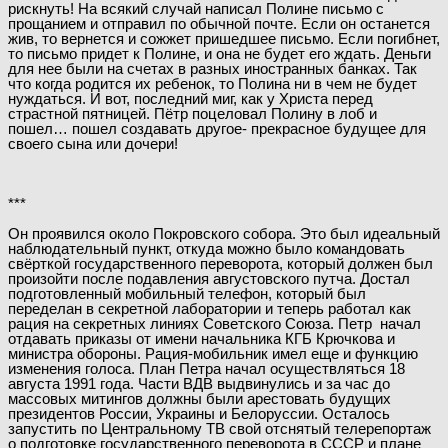
рискнуть! На всякий случай написал Полине письмо с
прощанием и отправил по обычной почте. Если он останется
жив, то вернется и сожжет пришедшее письмо. Если погибнет,
то письмо придет к Полине, и она не будет его ждать. Деньги
для нее были на счетах в разных иностранных банках. Так
что когда родится их ребенок, то Полина ни в чем не будет
нуждаться. И вот, последний миг, как у Христа перед
страстной пятницей. Пётр поцеловал Полину в лоб и
пошел… пошел создавать другое- прекрасное будущее для
своего сына или дочери!
***
Он проявился около Покровского собора. Это был идеальный
наблюдательный пункт, откуда можно было командовать
свёрткой государственного переворота, который должен был
произойти после подавления августовского путча. Достал
подготовленный мобильный телефон, который был
переделан в секретной лаборатории и теперь работал как
рация на секретных линиях Советского Союза. Петр начал
отдавать приказы от имени начальника КГБ Крючкова и
министра обороны. Рация-мобильник имел еще и функцию
изменения голоса. План Петра начал осуществляться 18
августа 1991 года. Части ВДВ выдвинулись и за час до
массовых митингов должны были арестовать будущих
президентов России, Украины и Белоруссии. Осталось
запустить по Центральному ТВ свой отснятый телерепортаж
о подготовке государственного переворота в СССР и плане