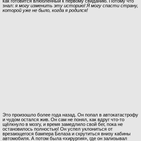
как готовится влюбленный к первому свиданию.
Потому что
знал:
я могу изменить эту историю! Я могу спасти страну,
которой уже не было, когда я родился!
Это произошло более года назад. Он попал в автокатастрофу
и чудом остался жив. Он сам не понял, как вдруг что-то
щёлкнуло в мозгу, и время замедлило свой бег, пока не
остановилось полностью! Он успел уклониться от
врезающегося бампера Белаза и скрутиться внизу кабины
автомобиля. А потом была «хирургия», где он зализывал