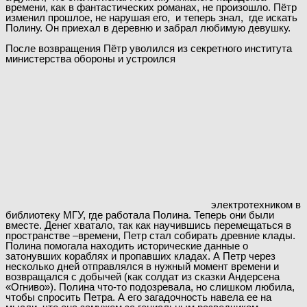
времени, как в фантастических романах, не произошло. Пётр
изменил прошлое, не нарушая его, и теперь знал, где искать
Полину. Он приехал в деревню и забрал любимую девушку.
После возвращения Пётр уволился из секретного института
министерства обороны и устроился
электротехником в
библиотеку МГУ, где работала Полина. Теперь они были
вместе. Денег хватало, так как научившись перемещаться в
пространстве –времени, Петр стал собирать древние клады.
Полина помогала находить исторические данные о
затонувших кораблях и пропавших кладах. А Петр через
несколько дней отправлялся в нужный момент времени и
возвращался с добычей (как солдат из сказки Андерсена
«Огниво»). Полина что-то подозревала, но слишком любила,
чтобы спросить Петра. А его загадочность навела ее на